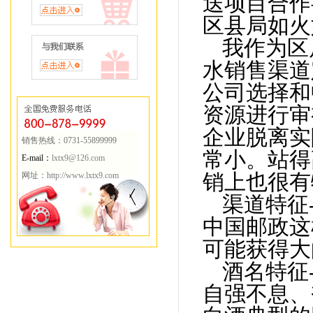
送项目合作
区县局如火
我作为区
水销售渠道
公司选择和
资源进行审
企业脱离实
销售热线：0731-55899999
常小。站得
E-mail：
lxtx9@126.com
销上也很有
网址：
http://www.lxtx9.com
渠道特征
中国邮政这
可能获得大
酒名特征
自强不息、