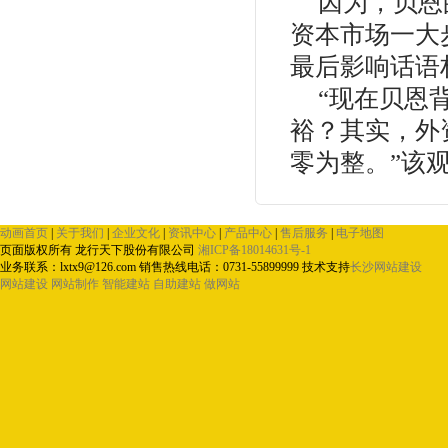
因为，贝恩
资本市场一大
最后影响话语
“现在贝恩
裕？其实，外
零为整。”该
动画首页
|
关于我们
|
企业文化
|
资讯中心
|
产品中心
|
售后服务
|
电子地图
页面版权所有 龙行天下股份有限公司
湘ICP备18014631号-1
业务联系：
lxtx9@126.com
销售热线电话：0731-55899999
技术支持
长沙网站建设
网站建设
网站制作
智能建站
自助建站
做网站