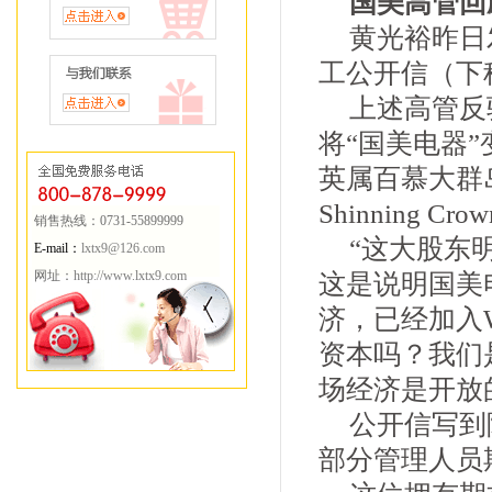
国美高管回
黄光裕昨日
工公开信（下
上述高管反
将“国美电器
英属百慕大群
Shinning Crow
销售热线：0731-55899999
“这大股东
E-mail：
lxtx9@126.com
网址：
http://www.lxtx9.com
这是说明国美
济，已经加入
资本吗？我们
场经济是开放
公开信写到
部分管理人员